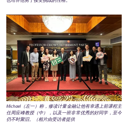
7
也培养他勇于接受挑战的性格。
）
创
建
A
I
投
资
机
遇
Michael（左一）称，修读计量金融让他有幸遇上前课程主
任周应峰教授（中），以及一班非常优秀的好同学，至今
仍不时聚旧。（相片由受访者提供