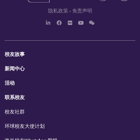
隐私政策
免责声明
L
F
F
Y
W
i
a
l
o
e
n
c
i
u
c
k
e
c
T
h
e
b
k
u
a
d
o
r
b
t
校友故事
I
o
e
n
k
新闻中心
活动
联系校友
校友社群
环球校友大使计划