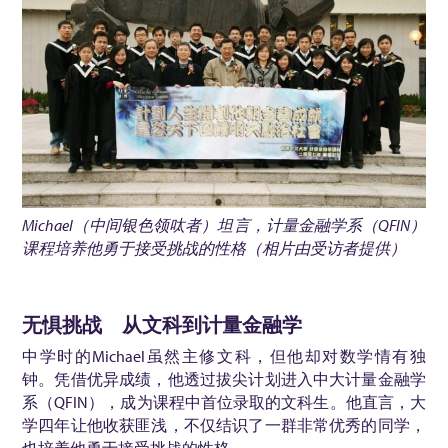
投
家
：
陈
佑
轩
（
Q
Michael
（中间银色领呔者）坦言，计量金融学系（
QFIN
）
F
课程培养他勇于接受挑战的性格（相片由受访者提供）
I
N
无惧挑战 从文科到计量金融学
中学时的Michael虽然主修文科，但他却对数学情有独
2
钟。凭借优异成绩，他透过拔尖计划进入中大计量金融学
0
系（QFIN），成为课程中首位录取的文科生。他直言，大
0
学四年让他收获匪浅，不仅结识了一群非常优秀的同学，