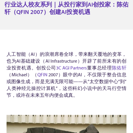
达
行业达人校友系列｜从投行家到AI创投家：陈佑
人
轩（QFIN 2007）创建AI投资机遇
校
友
系
列
｜
人工智能（AI）的浪潮席卷全球，带来翻天覆地的变革，
也为AI基础建设（AI Infrastructure）开辟了前所未有的创
从
业投资机遇。创投公司
3C AGI Partners
董事总经理
陈佑轩
投
（Michael）（
QFIN
2007）眼中的AI，不仅限于整合信息
行
或图像生成，而是充满无限可能——从”太空数据中心”到”
家
人类神经元操控计算机”，这些科幻小说中的天马行空情
节，或许在未来五年内便会成真。
到
A
I
创