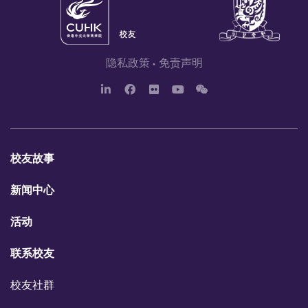
隐私政策
免责声明
L
F
F
Y
W
i
a
l
o
e
n
c
i
u
c
k
e
c
T
h
e
b
k
u
a
d
o
r
b
t
校友故事
I
o
e
n
k
新闻中心
活动
联系校友
校友社群