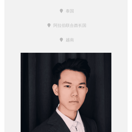
泰国
阿拉伯联合酋长国
越南