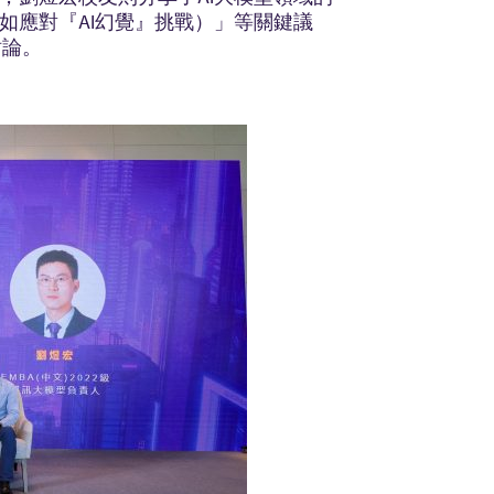
如應對『AI幻覺』挑戰）」等關鍵議
討論。