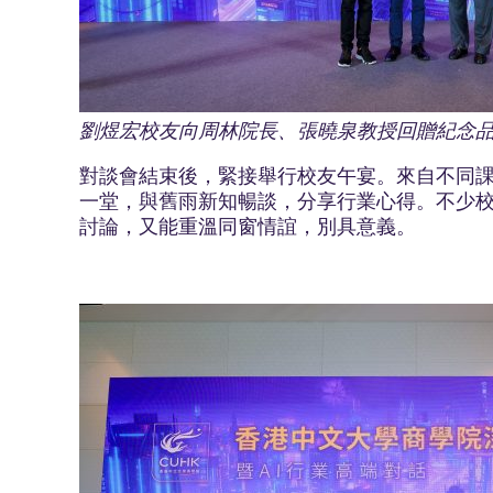
劉煜宏校友向周林院長、張曉泉教授回贈紀念
對談會結束後，緊接舉行校友午宴。來自不同
一堂，與舊雨新知暢談，分享行業心得。不少
討論，又能重溫同窗情誼，別具意義。