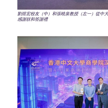
劉煜宏校友（中）和張曉泉教授（左一）從中
感謝狀和答謝禮