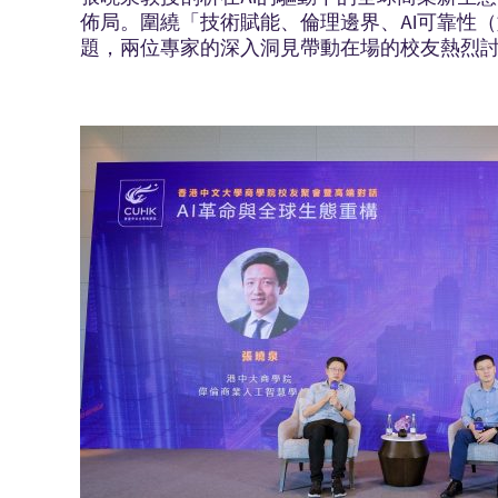
佈局。圍繞「技術賦能、倫理邊界、AI可靠性（
題，兩位專家的深入洞見帶動在場的校友熱烈