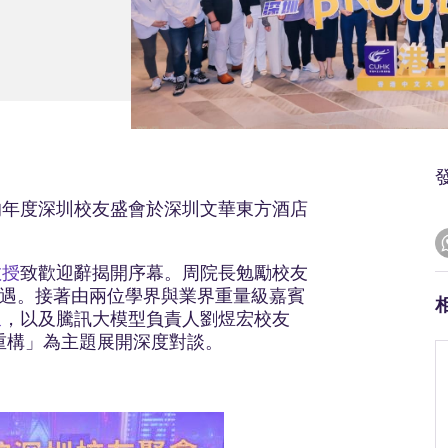
辦的年度深圳校友盛會於深圳文華東方酒店
教授
致歡迎辭揭開序幕。周院長勉勵校友
機遇。接著由兩位學界與業界重量級嘉賓
泉
，以及騰訊大模型負責人劉煜宏校友
球生態重構」為主題展開深度對談。