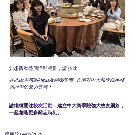
如想觀看整個活動相冊，請
按此
.
在此由衷感謝Alexis及陽獅集團 ‧ 香港對中大商學院事務
和同學的鼎力支持！
請繼續關注
校友活動
，建立中大商學院強大校友網絡，
一起創造更多難忘時刻。
發佈於
04/06/2025