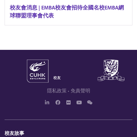
校友會消息 | EMBA校友會招待全國名校EMBA網
球聯盟理事會代表
隱私政策
免責聲明
L
F
F
Y
W
i
a
l
o
e
n
c
i
u
c
k
e
c
T
h
e
b
k
u
a
d
o
r
b
t
校友故事
I
o
e