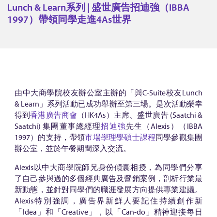
n
Lunch & Learn系列 | 盛世廣告招迪強（IBBA
c
1997）帶領同學走進4As世界
h
&
L
e
a
由中大商學院校友辦公室主辦的「與C-Suite校友Lunch
r
& Learn」系列活動已成功舉辦至第三場。是次活動榮幸
n
得到
香港廣告商會
（HK4As）主席、盛世廣告 (Saatchi &
Saatchi) 集團董事總經理
招迪強
先生（Alexis）（IBBA
系
1997）的支持，帶領
市場學理學碩士課程
同學參觀集團
列
辦公室，並於午餐期間深入交流。
|
Alexis以中大商學院師兄身份傾囊相授，為同學們分享
盛
了自己參與過的多個經典廣告及營銷案例，剖析行業最
世
新動態，並針對同學們的職涯發展方向提供專業建議。
Alexis特別強調，廣告界新鮮人要記住持續創作新
廣
「Idea」和「Creative」，以「Can-do」精神迎接每日