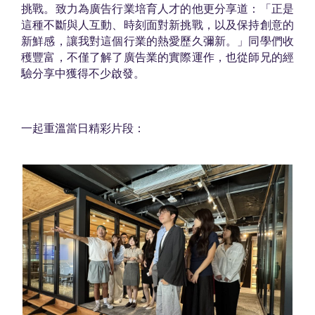
告
挑戰。致力為廣告行業培育人才的他更分享道：「正是
招
這種不斷與人互動、時刻面對新挑戰，以及保持創意的
迪
新鮮感，讓我對這個行業的熱愛歷久彌新。」同學們收
穫豐富，不僅了解了廣告業的實際運作，也從師兄的經
強
驗分享中獲得不少啟發。
（
I
B
一起重溫當日精彩片段：
B
A
1
9
9
7
）
帶