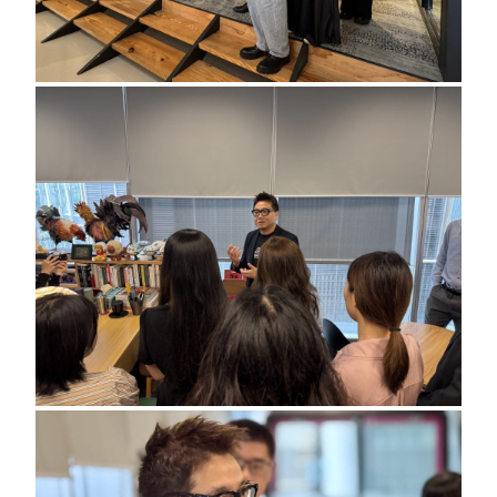
領
同
學
走
進
4
A
s
世
界