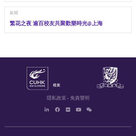
新聞
繁花之夜 逾百校友共聚歡樂時光@上海
隱私政策
免責聲明
L
F
F
Y
W
i
a
l
o
e
n
c
i
u
c
k
e
c
T
h
e
b
k
u
a