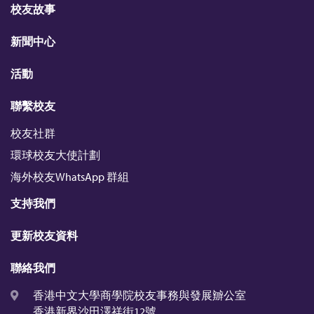
d
o
r
b
t
校友故事
I
o
e
n
k
新聞中心
活動
聯繫校友
校友社群
環球校友大使計劃
海外校友WhatsApp 群組
支持我們
更新校友資料
聯絡我們
香港中文大學商學院校友事務與發展辧公室
香港新界沙田澤祥街12號