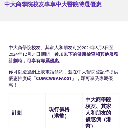
商
中大商學院校友專享中大醫院特選優惠
學
院
校
友
專
中大商學院校友、其家人和朋友可於2024年8月8日至
享
2024年12月31日期間，參加
以下的
健康檢查和其他服務
中
計劃時，可享有專屬優惠
。
大
你可以透過網上或電話預約，並在中大醫院登記時提供
醫
優惠推廣碼「
CUMCWBAFA001
」，即可享受專屬優
院
惠！
特
中大商學院
選
校友、其家
現行價格
優
計劃
人和朋友的
（港幣）
惠
優惠價（港
幣）