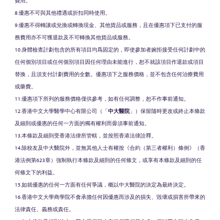
費用。
8.優惠不可與其他禮遇或折扣同時使用。
9.優惠不得轉讓或兌換或轉換現金、其他貨品或服務，且在優惠項下已支付的服
務費用亦不可獲退款及不可轉換其他貨品或服務。
10.身體檢查計劃包含的所有項目均爲固定的，即使參加者婉拒接受任何計劃中的
任何個別項目或任何個別項目因任何理由未能進行，恕不就該項目作退款或項目
替換，且須支付計劃費用的全數。優惠項下之服務價格，並不包含任何治療費用
或藥費。
11.優惠項下所列的服務價格僅供參考，如有任何調整，恕不作事前通知。
12.香港中文大學醫學中心有限公司（「
中大醫院
」）保留隨時更改或終止本條款
及細則或優惠的任何一方面的獨有權利而毋須事前通知。
13.本條款及細則受香港法律所管轄，並按照香港法律詮釋。
14.除校友及中大醫院外，並無其他人士有權按《合約（第三者權利）條例》（香
港法例第623章）強制執行本條款及細則的任何條文，或享有本條款及細則的任
何條文下的利益。
15.如就優惠的任何一方面有任何爭議，概以中大醫院的決定為最終決定。
16.香港中文大學商學院不會承擔任何因優惠而涉及的損失、毀壞或損害所帶來的
法律責任、義務或責任。