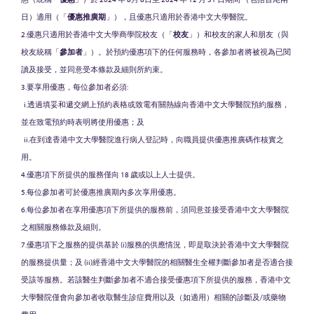
日）適用（「
優惠推廣期
」），且優惠只適用於香港中文大學醫院。
2.優惠只適用於香港中文大學商學院校友（「
校友
」）和校友的家人和朋友（與
校友統稱「
參加者
」）。於預約優惠項下的任何服務時，各參加者將被視為已閱
讀及接受，並同意受本條款及細則所約束。
3.要享用優惠，每位參加者必須:
i.透過填妥和遞交網上預約表格或致電有關熱線向香港中文大學醫院預約服務，
並在致電預約時表明將使用優惠；及
ii.在到達香港中文大學醫院進行病人登記時，向職員提供優惠推廣碼作核實之
用。
4.優惠項下所提供的服務僅向 18 歲或以上人士提供。
5.每位參加者可於優惠推廣期內多次享用優惠。
6.每位參加者在享用優惠項下所提供的服務前，須同意並接受香港中文大學醫院
之相關服務條款及細則。
7.優惠項下之服務的提供基於 (i)服務的供應情況，即是取決於香港中文大學醫院
的服務提供量；及 (ii)經香港中文大學醫院的相關醫生全權判斷參加者是否適合接
受該等服務。若該醫生判斷參加者不適合接受優惠項下所提供的服務，香港中文
大學醫院僅會向參加者收取醫生診症費用以及（如適用）相關的診斷及/或藥物