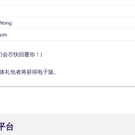
 Wong
hum
们会尽快回覆你！)
实体礼包者将获得电子版。
平台