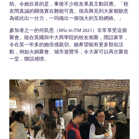
互
助。令她欣喜的是，事後不少校友果真主動回應。「校
助
友間真誠的關係實在難能可貴。很高興見到大家都願意
網
為彼此出一分力，一同織出一個強大的互助網絡。」
絡
參加者之一的何凱恩（MSc in ITM 2021）非常享受這個
聚會。能在英國與中大商學院的校友相聚，閒話家常，
令在英一年多的她倍感親切。她希望能有更多類似活
動，例如火鍋聚會、城市遊覽等，令大家可以再次聚首
一堂，聯誼感情。