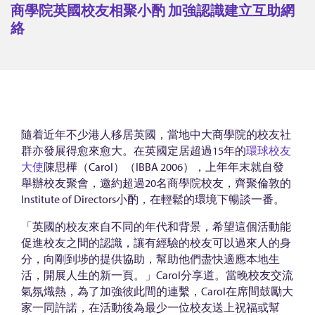
院
商學院英國校友相聚小酌 加強認識建立互助網
英
絡
國
校
友
相
聚
隨着近年不少港人移居英國，當地中大商學院的校友社
小
群亦發展得愈來愈大。在英國定居超過15年的
環球校友
酌
大使
陳思樺（Carol）（IBBA 2006），上年年末就自發
舉辦校友聚會，邀約超過20名商學院校友，齊聚倫敦的
加
Institute of Directors小酌，在輕鬆的環境下暢談一番。
強
「英國的校友來自不同的年代和背景，希望這個活動能
認
促進校友之間的認識，讓有經驗的校友可以過來人的身
識
分，向剛到埗的提供協助，幫助他們盡快適應本地生
建
活，開展人生的新一頁。」Carol分享道。當晚校友交流
氣氛熾熱，為了加強彼此間的連繫，Carol在席間鼓勵大
立
家一同許諾，在活動後為最少一位校友送上祝福或幫