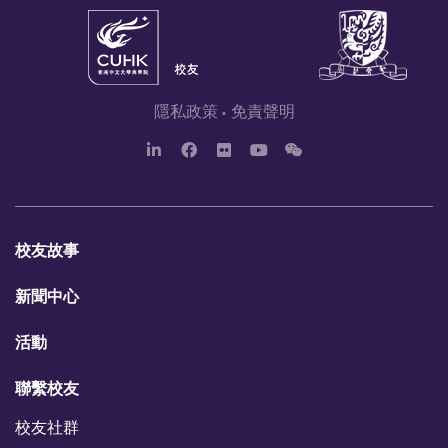
隱私政策
免責聲明
L
F
F
Y
W
i
a
l
o
e
n
c
i
u
c
k
e
c
T
h
e
b
k
u
a
d
o
r
b
t
校友故事
I
o
e
n
k
新聞中心
活動
聯繫校友
校友社群